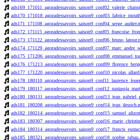
ads169_171011_agoradessavoirs_saison9_conf02_valerie_chans
ads170_171018_agoradessavoirs_saison9_conf03_fabrice_mout
ads171_171108_agoradessavoirs_saison9_conf04_serge_audier.
ads172_171115_agoradessavoirs_saison9_conf05_francoise_fron
ads173_171122_agoradessavoirs_saison9_conf06_bruno_latour
ads174_171129_agoradessavoirs_saison9_conf07_marc_andre_s
ads175_171206_agoradessavoirs_saison9_conf08_emmanuel_to
ads176_171213_agoradessavoirs_saison9_conf09_florence_berg
ads177_171220_agoradessavoirs_saison9_conf10_nicolas_allar
ads178_180110_agoradessavoirs_saison9_conf11_laurence_loue
ads179_180117_agoradessavoirs_saison9_conf12_nastassja_mar
ads180_180131_agoradessavoirs_saison9_conf13_jean_gabriel_
ads181_180208_agoradessavoirs_saison9_conf14_jean_deusch.
ads182_180214_agoradessavoirs_saison9_conf15_samuel_alizo
ads183_180307_agoradessavoirs_saison9_conf16_marie_christi
ads184_180314_agoradessavoirs_saison9_conf17_francis_eusta
ads185_180321_agoradessavoirs_saison9_conf18_sophie_rabau