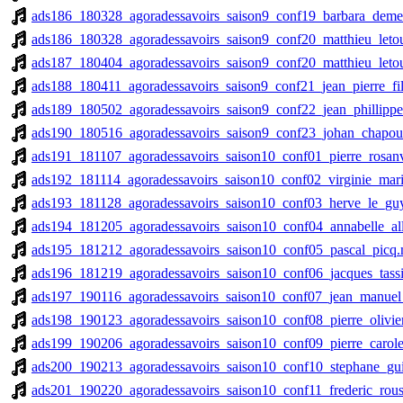
ads186_180328_agoradessavoirs_saison9_conf19_barbara_dem
ads186_180328_agoradessavoirs_saison9_conf20_matthieu_let
ads187_180404_agoradessavoirs_saison9_conf20_matthieu_let
ads188_180411_agoradessavoirs_saison9_conf21_jean_pierre_fi
ads189_180502_agoradessavoirs_saison9_conf22_jean_phillipp
ads190_180516_agoradessavoirs_saison9_conf23_johan_chapou
ads191_181107_agoradessavoirs_saison10_conf01_pierre_rosan
ads192_181114_agoradessavoirs_saison10_conf02_virginie_mar
ads193_181128_agoradessavoirs_saison10_conf03_herve_le_gu
ads194_181205_agoradessavoirs_saison10_conf04_annabelle_a
ads195_181212_agoradessavoirs_saison10_conf05_pascal_picq
ads196_181219_agoradessavoirs_saison10_conf06_jacques_tass
ads197_190116_agoradessavoirs_saison10_conf07_jean_manuel
ads198_190123_agoradessavoirs_saison10_conf08_pierre_olivie
ads199_190206_agoradessavoirs_saison10_conf09_pierre_carole
ads200_190213_agoradessavoirs_saison10_conf10_stephane_gui
ads201_190220_agoradessavoirs_saison10_conf11_frederic_rou