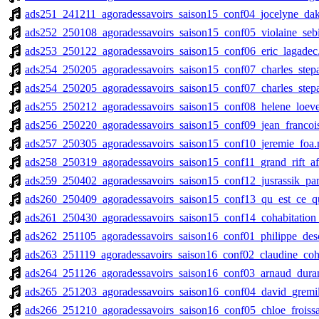
ads251_241211_agoradessavoirs_saison15_conf04_jocelyne_da
ads252_250108_agoradessavoirs_saison15_conf05_violaine_sebi
ads253_250122_agoradessavoirs_saison15_conf06_eric_lagade
ads254_250205_agoradessavoirs_saison15_conf07_charles_step
ads254_250205_agoradessavoirs_saison15_conf07_charles_step
ads255_250212_agoradessavoirs_saison15_conf08_helene_loev
ads256_250220_agoradessavoirs_saison15_conf09_jean_francoi
ads257_250305_agoradessavoirs_saison15_conf10_jeremie_foa
ads258_250319_agoradessavoirs_saison15_conf11_grand_rift_a
ads259_250402_agoradessavoirs_saison15_conf12_jusrassik_pa
ads260_250409_agoradessavoirs_saison15_conf13_qu_est_ce_
ads261_250430_agoradessavoirs_saison15_conf14_cohabitation_
ads262_251105_agoradessavoirs_saison16_conf01_philippe_des
ads263_251119_agoradessavoirs_saison16_conf02_claudine_co
ads264_251126_agoradessavoirs_saison16_conf03_arnaud_dur
ads265_251203_agoradessavoirs_saison16_conf04_david_gremil
ads266_251210_agoradessavoirs_saison16_conf05_chloe_froissar