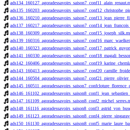
ads134_160127_agoradessavoirs_saison7_conf11_alain_renaut.
ads135_160203_agoradessavoirs_saison7_conf12_christophe_pi
ads136_160210_agoradessavoirs_saison7_conf13_jean_pierre_fi
ads137_160217_agoradessavoirs_saison7_conf14_jean_francois_
ads138_160309_agoradessavoirs_saison7_conf15_joseph_silk.m
ads139_160316_agoradessavoirs_saison7_conf16_marc_waelke
ads140_160323_agoradessavoirs_saison7_conf17_patrick_guy
ads141_160330_agoradessavoirs_saison7_conf18_magali_bess
ads142_160406_agoradessavoirs_saison7_conf19_karine_cheml
ads143_160413_agoradessavoirs_saison7_conf20_camille_froid
ads144_160504_agoradessavoirs_saison7_conf21_pierre_olivier
ads145_160511_agoradessavoirs_saison7_confcloture_florence
ads146_161102_agoradessavoirs_saison8_conf1_jean_sebastien
ads147_161109_agoradessavoirs_saison8_conf2_michel_serres.
ads148_161116_agoradessavoirs_saison8_conf3_astrid_von_bus
ads149_161123_agoradessavoirs_saison8_conf4_pierre_singara
ads150_161130_agoradessavoirs_saison8_conf5_marie_laure_ba