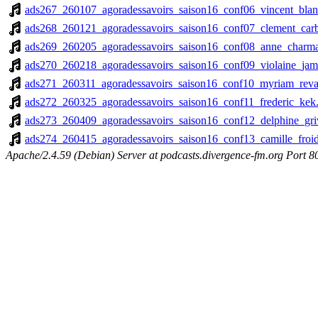
ads267_260107_agoradessavoirs_saison16_conf06_vincent_blan
ads268_260121_agoradessavoirs_saison16_conf07_clement_car
ads269_260205_agoradessavoirs_saison16_conf08_anne_charman
ads270_260218_agoradessavoirs_saison16_conf09_violaine_ja
ads271_260311_agoradessavoirs_saison16_conf10_myriam_reva
ads272_260325_agoradessavoirs_saison16_conf11_frederic_ke
ads273_260409_agoradessavoirs_saison16_conf12_delphine_gr
ads274_260415_agoradessavoirs_saison16_conf13_camille_froi
Apache/2.4.59 (Debian) Server at podcasts.divergence-fm.org Port 8