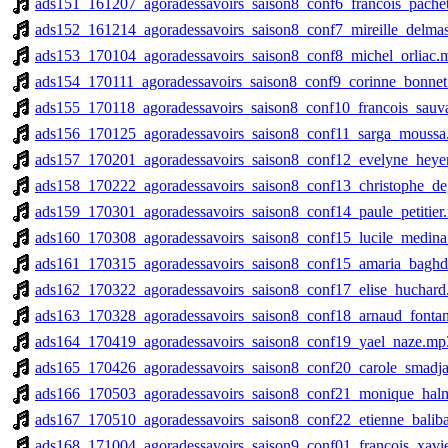
ads151_161207_agoradessavoirs_saison8_conf6_francois_pache
ads152_161214_agoradessavoirs_saison8_conf7_mireille_delma
ads153_170104_agoradessavoirs_saison8_conf8_michel_orliac.
ads154_170111_agoradessavoirs_saison8_conf9_corinne_bonne
ads155_170118_agoradessavoirs_saison8_conf10_francois_sauv
ads156_170125_agoradessavoirs_saison8_conf11_sarga_mouss
ads157_170201_agoradessavoirs_saison8_conf12_evelyne_heye
ads158_170222_agoradessavoirs_saison8_conf13_christophe_d
ads159_170301_agoradessavoirs_saison8_conf14_paule_petitier
ads160_170308_agoradessavoirs_saison8_conf15_lucile_medin
ads161_170315_agoradessavoirs_saison8_conf15_amaria_baghd
ads162_170322_agoradessavoirs_saison8_conf17_elise_huchar
ads163_170328_agoradessavoirs_saison8_conf18_arnaud_fonta
ads164_170419_agoradessavoirs_saison8_conf19_yael_naze.mp
ads165_170426_agoradessavoirs_saison8_conf20_carole_smadj
ads166_170503_agoradessavoirs_saison8_conf21_monique_halm
ads167_170510_agoradessavoirs_saison8_conf22_etienne_balib
ads168_171004_agoradessavoirs_saison9_conf01_francois_xavie