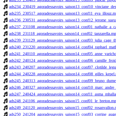
ads234_230419_agoradessavoirs_saison13_conf10_vinciane_de
ads235_230517_agoradessavoirs_saison13_conf11_eva_illouz.
ads236_230531_agoradessavoirs_saison13_conf12_jerome_sueu
ads237_231108_agoradessavoirs_saison14_conf01_nathalie_a_c
ads238_231118_agoradessavoirs_saison14_conf02_tanzarella.m
ads239_231129_agoradessavoirs_saison14_conf03_julia_cage_t
ads240_231220_agoradessavoirs_saison14_conf04_raphael_mat
ads241_240110_agoradessavoirs_saison14_conf05_anne_varich
ads242_240124_agoradessavoirs_saison14_conf06_camille_froi
ads243_240207_agoradessavoirs_saison14_conf07_clotilde_legu
ads244_240228_agoradessavoirs_saison14_conf08_gilles_kepel
ads245_240313_agoradessavoirs_saison14_conf09_bruno_dume
ads246_240327_agoradessavoirs_saison14_conf10_marc_andre_
ads247_240424_agoradessavoirs_saison14_conf11_asma_mhalla_
ads248_241106_agoradessavoirs_saison15_conf01_le_breton.m
ads249_241120_agoradessavoirs_saison15_conf02_rosanvallon
ads250_241204_agoradessavoirs_saison15_conf03_corrine_aug