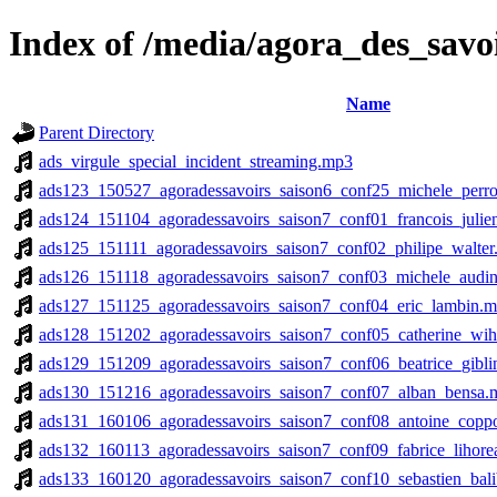
Index of /media/agora_des_savo
Name
Parent Directory
ads_virgule_special_incident_streaming.mp3
ads123_150527_agoradessavoirs_saison6_conf25_michele_perr
ads124_151104_agoradessavoirs_saison7_conf01_francois_julie
ads125_151111_agoradessavoirs_saison7_conf02_philipe_walte
ads126_151118_agoradessavoirs_saison7_conf03_michele_audi
ads127_151125_agoradessavoirs_saison7_conf04_eric_lambin.
ads128_151202_agoradessavoirs_saison7_conf05_catherine_wi
ads129_151209_agoradessavoirs_saison7_conf06_beatrice_gibl
ads130_151216_agoradessavoirs_saison7_conf07_alban_bensa.
ads131_160106_agoradessavoirs_saison7_conf08_antoine_copp
ads132_160113_agoradessavoirs_saison7_conf09_fabrice_lihor
ads133_160120_agoradessavoirs_saison7_conf10_sebastien_bal