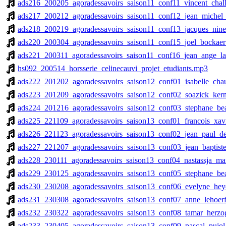
ads216_200205_agoradessavoirs_saison11_conf11_vincent_chal
ads217_200212_agoradessavoirs_saison11_conf12_jean_michel_
ads218_200219_agoradessavoirs_saison11_conf13_jacques_nin
ads220_200304_agoradessavoirs_saison11_conf15_joel_bockaer
ads221_200311_agoradessavoirs_saison11_conf16_jean_ange_la
hs092_200514_horsserie_celinecauvi_projet_etudiants.mp3
ads222_201202_agoradessavoirs_saison12_conf01_isabelle_cha
ads223_201209_agoradessavoirs_saison12_conf02_soazick_ker
ads224_201216_agoradessavoirs_saison12_conf03_stephane_b
ads225_221109_agoradessavoirs_saison13_conf01_francois_xavi
ads226_221123_agoradessavoirs_saison13_conf02_jean_paul_
ads227_221207_agoradessavoirs_saison13_conf03_jean_baptist
ads228_230111_agoradessavoirs_saison13_conf04_nastassja_ma
ads229_230125_agoradessavoirs_saison13_conf05_stephane_bea
ads230_230208_agoradessavoirs_saison13_conf06_evelyne_hey
ads231_230308_agoradessavoirs_saison13_conf07_anne_lehoer
ads232_230322_agoradessavoirs_saison13_conf08_tamar_herz
ads233_230405_agoradessavoirs_saison13_conf09_pascal_pujo