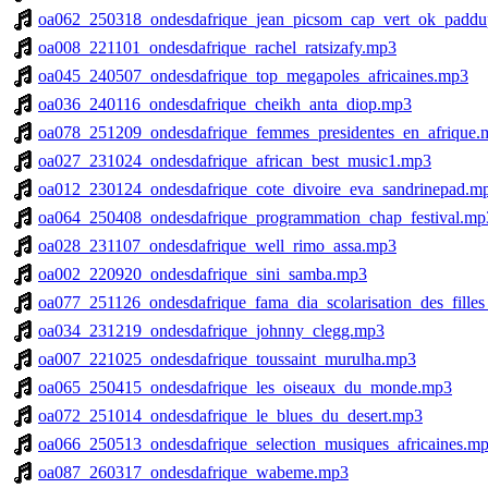
oa062_250318_ondesdafrique_jean_picsom_cap_vert_ok_padd
oa008_221101_ondesdafrique_rachel_ratsizafy.mp3
oa045_240507_ondesdafrique_top_megapoles_africaines.mp3
oa036_240116_ondesdafrique_cheikh_anta_diop.mp3
oa078_251209_ondesdafrique_femmes_presidentes_en_afrique.
oa027_231024_ondesdafrique_african_best_music1.mp3
oa012_230124_ondesdafrique_cote_divoire_eva_sandrinepad.m
oa064_250408_ondesdafrique_programmation_chap_festival.mp
oa028_231107_ondesdafrique_well_rimo_assa.mp3
oa002_220920_ondesdafrique_sini_samba.mp3
oa077_251126_ondesdafrique_fama_dia_scolarisation_des_fille
oa034_231219_ondesdafrique_johnny_clegg.mp3
oa007_221025_ondesdafrique_toussaint_murulha.mp3
oa065_250415_ondesdafrique_les_oiseaux_du_monde.mp3
oa072_251014_ondesdafrique_le_blues_du_desert.mp3
oa066_250513_ondesdafrique_selection_musiques_africaines.m
oa087_260317_ondesdafrique_wabeme.mp3