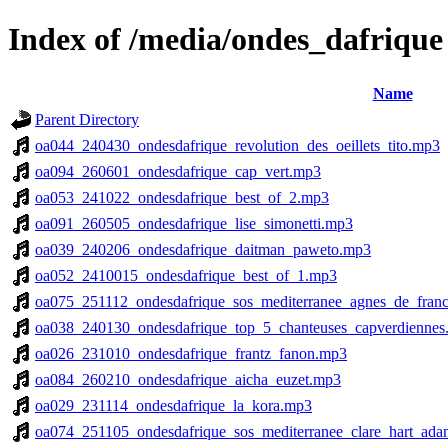
Index of /media/ondes_dafrique
Name
Parent Directory
oa044_240430_ondesdafrique_revolution_des_oeillets_tito.mp3
oa094_260601_ondesdafrique_cap_vert.mp3
oa053_241022_ondesdafrique_best_of_2.mp3
oa091_260505_ondesdafrique_lise_simonetti.mp3
oa039_240206_ondesdafrique_daitman_paweto.mp3
oa052_2410015_ondesdafrique_best_of_1.mp3
oa075_251112_ondesdafrique_sos_mediterranee_agnes_de_fran
oa038_240130_ondesdafrique_top_5_chanteuses_capverdienne
oa026_231010_ondesdafrique_frantz_fanon.mp3
oa084_260210_ondesdafrique_aicha_euzet.mp3
oa029_231114_ondesdafrique_la_kora.mp3
oa074_251105_ondesdafrique_sos_mediterranee_clare_hart_ad