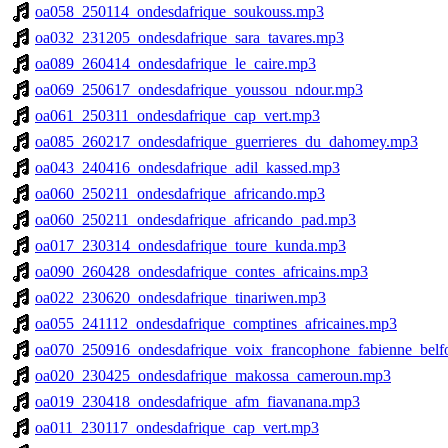
oa058_250114_ondesdafrique_soukouss.mp3
oa032_231205_ondesdafrique_sara_tavares.mp3
oa089_260414_ondesdafrique_le_caire.mp3
oa069_250617_ondesdafrique_youssou_ndour.mp3
oa061_250311_ondesdafrique_cap_vert.mp3
oa085_260217_ondesdafrique_guerrieres_du_dahomey.mp3
oa043_240416_ondesdafrique_adil_kassed.mp3
oa060_250211_ondesdafrique_africando.mp3
oa060_250211_ondesdafrique_africando_pad.mp3
oa017_230314_ondesdafrique_toure_kunda.mp3
oa090_260428_ondesdafrique_contes_africains.mp3
oa022_230620_ondesdafrique_tinariwen.mp3
oa055_241112_ondesdafrique_comptines_africaines.mp3
oa070_250916_ondesdafrique_voix_francophone_fabienne_belf
oa020_230425_ondesdafrique_makossa_cameroun.mp3
oa019_230418_ondesdafrique_afm_fiavanana.mp3
oa011_230117_ondesdafrique_cap_vert.mp3