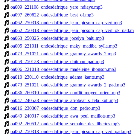
oa009_221108_ondesdafrique_yare_ndiaye.mp3
oa097_260622_ondesdafrique_best_of.mp3
oa062_250318_ondesdafrique_jean_picsom_cap_vert.mp3
oa062_250318_ondesdafrique_jean_picsom_cap_vert_ok_pad.
oa063_250325_ondesdafrique_jocelyn_balu.mp3
oa005_221011_ondesdafrique_maky_madiba_sylla.mp3
oa073_251021_ondesdafrique_grammy_awards_2.mp3
oa059_250128_ondesdafrique_daitman_pad.mp3
oa006_221018_ondesdafrique_madeleine_jhonson.mp3
oa010_230110_ondesdafrique_adama_kante.mp3
oa073_251021_ondesdafrique_grammy_awards_2_pad.mp3
oa086_260310_ondesdafrique_conflit_moyen_orient.mp3
oa047_240528_ondesdafrique_afrobeat_s_fela_kuti.mp3
oa016_230307_ondesdafrique_don_pedro.mp3
oa049_240917_ondesdafrique_awa_peul_maillots.mp3
oa092_260512_ondesdafrique_semaine_des_libertes.mp3
oa062_250318_ondesdafrique_jean_picsom_cap_vert_pad.mp3