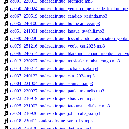
oa001_220913_ondesdafrique_premiere.mp3
oa050_240924_ondesdafrique_yeobi_coupe_decale_lelefan.mp3
oa067_250519_ondesdafrique_candido_xerinda.mp3
oa035_240109_ondesdafrique_bonne annee.mp3
oa051_241001_ondesdafrique_langue_swahili.mp3
oa040_240220_ondesdafrique_fessoil_abdou_association_yeobi
oa079_251216_ondesdafrique_yeobi_can2025.mp3
oa046_240514_ondesdafrique_blandine_achaud_montpellier_ivoi
oa013_230207_ondesdafrique_musicale_rumba_congo.mp3
oa014_230214_ondesdafrique_aicha_euzet.mp3
oa037_240123_ondesdafrique_can_2024.mp3
oa004_221004_ondesdafrique_soumalia.mp3
oa003_220927_ondesdafrique_paula_miquelis.mp3
oa023_230919_ondesdafrique_abas_zein.mp3
oa025_231003_ondesdafrique_fatoumata_diabate.mp3
oa024_230926_ondesdafrique_john_callapo.mp3
oa018_230411_ondesdafrique_sarah_liz.mp3
oa059_250128_ondesdafrique_daitman.mp3