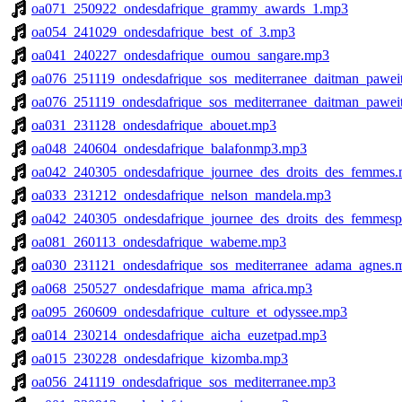
oa071_250922_ondesdafrique_grammy_awards_1.mp3
oa054_241029_ondesdafrique_best_of_3.mp3
oa041_240227_ondesdafrique_oumou_sangare.mp3
oa076_251119_ondesdafrique_sos_mediterranee_daitman_pawei
oa076_251119_ondesdafrique_sos_mediterranee_daitman_pawei
oa031_231128_ondesdafrique_abouet.mp3
oa048_240604_ondesdafrique_balafonmp3.mp3
oa042_240305_ondesdafrique_journee_des_droits_des_femmes
oa033_231212_ondesdafrique_nelson_mandela.mp3
oa042_240305_ondesdafrique_journee_des_droits_des_femmes
oa081_260113_ondesdafrique_wabeme.mp3
oa030_231121_ondesdafrique_sos_mediterranee_adama_agnes.
oa068_250527_ondesdafrique_mama_africa.mp3
oa095_260609_ondesdafrique_culture_et_odyssee.mp3
oa014_230214_ondesdafrique_aicha_euzetpad.mp3
oa015_230228_ondesdafrique_kizomba.mp3
oa056_241119_ondesdafrique_sos_mediterranee.mp3