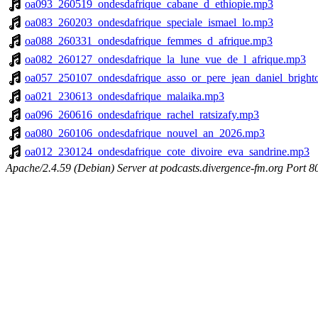
oa093_260519_ondesdafrique_cabane_d_ethiopie.mp3
oa083_260203_ondesdafrique_speciale_ismael_lo.mp3
oa088_260331_ondesdafrique_femmes_d_afrique.mp3
oa082_260127_ondesdafrique_la_lune_vue_de_l_afrique.mp3
oa057_250107_ondesdafrique_asso_or_pere_jean_daniel_brigh
oa021_230613_ondesdafrique_malaika.mp3
oa096_260616_ondesdafrique_rachel_ratsizafy.mp3
oa080_260106_ondesdafrique_nouvel_an_2026.mp3
oa012_230124_ondesdafrique_cote_divoire_eva_sandrine.mp3
Apache/2.4.59 (Debian) Server at podcasts.divergence-fm.org Port 8