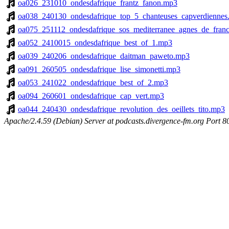
oa026_231010_ondesdafrique_frantz_fanon.mp3
oa038_240130_ondesdafrique_top_5_chanteuses_capverdienne
oa075_251112_ondesdafrique_sos_mediterranee_agnes_de_fran
oa052_2410015_ondesdafrique_best_of_1.mp3
oa039_240206_ondesdafrique_daitman_paweto.mp3
oa091_260505_ondesdafrique_lise_simonetti.mp3
oa053_241022_ondesdafrique_best_of_2.mp3
oa094_260601_ondesdafrique_cap_vert.mp3
oa044_240430_ondesdafrique_revolution_des_oeillets_tito.mp3
Apache/2.4.59 (Debian) Server at podcasts.divergence-fm.org Port 8