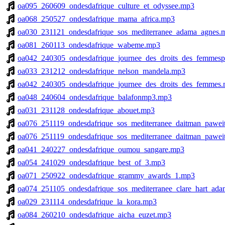
oa095_260609_ondesdafrique_culture_et_odyssee.mp3
oa068_250527_ondesdafrique_mama_africa.mp3
oa030_231121_ondesdafrique_sos_mediterranee_adama_agnes.
oa081_260113_ondesdafrique_wabeme.mp3
oa042_240305_ondesdafrique_journee_des_droits_des_femmes
oa033_231212_ondesdafrique_nelson_mandela.mp3
oa042_240305_ondesdafrique_journee_des_droits_des_femmes
oa048_240604_ondesdafrique_balafonmp3.mp3
oa031_231128_ondesdafrique_abouet.mp3
oa076_251119_ondesdafrique_sos_mediterranee_daitman_pawei
oa076_251119_ondesdafrique_sos_mediterranee_daitman_pawei
oa041_240227_ondesdafrique_oumou_sangare.mp3
oa054_241029_ondesdafrique_best_of_3.mp3
oa071_250922_ondesdafrique_grammy_awards_1.mp3
oa074_251105_ondesdafrique_sos_mediterranee_clare_hart_ad
oa029_231114_ondesdafrique_la_kora.mp3
oa084_260210_ondesdafrique_aicha_euzet.mp3