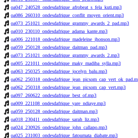
oa047_240528_ondesdafrique_afrobeat_s_fela_kuti.mp3
oa086_260310_ondesdafrique_conflit_moyen_orient.mp3
oa073_251021_ondesdafrique_grammy_awards_2_pad.mp3
oa010_230110_ondesdafrique_adama_kante.mp3
oa006_221018_ondesdafrique_madeleine_jhonson.mp3
oa059_250128_ondesdafrique_daitman_pad.mp3
oa073_251021_ondesdafrique_grammy_awards_2.mp3
oa005_221011_ondesdafrique_maky_madiba_sylla.mp3
oa063_250325_ondesdafrique_jocelyn_balu.mp3
oa062_250318_ondesdafrique_jean_picsom_cap_vert_ok_pad.
oa062_250318_ondesdafrique_jean_picsom_cap_vert.mp3
oa097_260622_ondesdafrique_best_of.mp3
oa009_221108_ondesdafrique_yare_ndiaye.mp3
oa059_250128_ondesdafrique_daitman.mp3
oa018_230411_ondesdafrique_sarah_liz.mp3
oa024_230926_ondesdafrique_john_callapo.mp3
oa025_231003_ondesdafrique_fatoumata_diabate.mp3