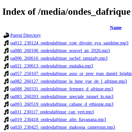
Index of /media/ondes_dafrique
Name
Parent Directory
oa012_230124_ondesdafrique_cote_divoire_eva_sandrine.mp3
oa080_260106_ondesdafrique_nouvel_an_2026.mp3
oa096_260616_ondesdafrique_rachel_ratsizafy.mp3
oa021_230613_ondesdafrique_malaika.mp3
oa057_250107_ondesdafrique_asso_or_pere_jean_daniel_brigh
oa082_260127_ondesdafrique_la_lune_vue_de_l_afrique.mp3
oa088_260331_ondesdafrique_femmes_d_afrique.mp3
oa083_260203_ondesdafrique_speciale_ismael_lo.mp3
oa093_260519_ondesdafrique_cabane_d_ethiopie.mp3
oa011_230117_ondesdafrique_cap_vert.mp3
oa019_230418_ondesdafrique_afm_fiavanana.mp3
oa020_230425_ondesdafrique_makossa_cameroun.mp3