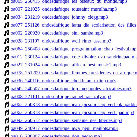
oa065_250415_ondesdafrique_les_oiseaux_du_monde.mp3
oa007_221025_ondesdafrique_toussaint_murulha.mp3
oa034_231219_ondesdafrique_johnny_clegg.mp3
oa077_251126_ondesdafrique_fama_dia_scolarisation_des_fille
oa002_220920_ondesdafrique_sini_samba.mp3
oa028_231107_ondesdafrique_well_rimo_assa.mp3
oa064_250408_ondesdafrique_programmation_chap_festival.mp
oa012_230124_ondesdafrique_cote_divoire_eva_sandrinepad.m
oa027_231024_ondesdafrique_african_best_music1.mp3
oa078_251209_ondesdafrique_femmes_presidentes_en_afrique.
oa036_240116_ondesdafrique_cheikh_anta_diop.mp3
oa045_240507_ondesdafrique_top_megapoles_africaines.mp3
oa008_221101_ondesdafrique_rachel_ratsizafy.mp3
oa062_250318_ondesdafrique_jean_picsom_cap_vert_ok_padd
oa062_250318_ondesdafrique_jean_picsom_cap_vert_pad.mp3
oa092_260512_ondesdafrique_semaine_des_libertes.mp3
oa049_240917_ondesdafrique_awa_peul_maillots.mp3
oa016_230307_ondesdafrique_don_pedro.mp3