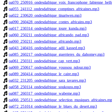
oa070_250916_ondesdafrique_voix_francophone_fabienne_belf
oa055_241112_ondesdafrique_comptines_africaines.mp3
oa022_230620_ondesdafrique_tinariwen.mp3
oa090_260428_ondesdafrique_contes_africains.mp3
oa017_230314_ondesdafrique_toure_kunda.mp3
oa060_250211_ondesdafrique_africando_pad.mp3
oa060_250211_ondesdafrique_africando.mp3
oa043_240416_ondesdafrique_adil_kassed.mp3
oa085_260217_ondesdafrique_guerrieres_du_dahomey.mp3
oa061_250311_ondesdafrique_cap_vert.mp3
oa069_250617_ondesdafrique_youssou_ndour.mp3
oa089_260414_ondesdafrique_le_caire.mp3
oa032_231205_ondesdafrique_sara_tavares.mp3
oa058_250114_ondesdafrique_soukouss.mp3
oa087_260317_ondesdafrique_wabeme.mp3
oa066_250513_ondesdafrique_selection_musiques_africaines.m
oa072_251014_ondesdafrique_le_blues_du_desert.mp3