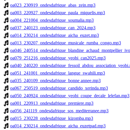
oa023_230919_ondesdafrique_abas_zein.mp3
oa003_220927_ondesdafrique_paula_miquelis.mp3
oa004_221004_ondesdafrique_soumalia.mp3
oa037_240123_ondesdafrique_can_2024.mp3
oa014_230214_ondesdafrique_aicha_euzet.mp3
oa013_230207_ondesdafrique_musicale_rumba_congo.mp3
oa046_240514_ondesdafrique_blandine_achaud_montpellier_ivoi
oa079_251216_ondesdafrique_yeobi_can2025.mp3
oa040_240220_ondesdafrique_fessoil_abdou_association_yeobi
oa051_241001_ondesdafrique_langue_swahili.mp3
oa035_240109_ondesdafrique_bonne annee.mp3
oa067_250519_ondesdafrique_candido_xerinda.mp3
oa050_240924_ondesdafrique_yeobi_coupe_decale_lelefan.mp3
oa001_220913_ondesdafrique_premiere.mp3
oa056_241119_ondesdafrique_sos_mediterranee.mp3
oa015_230228_ondesdafrique_kizomba.mp3
oa014_230214_ondesdafrique_aicha_euzetpad.mp3